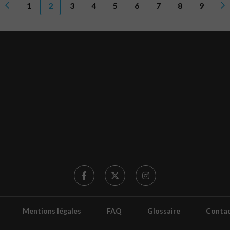
1
2
3
4
5
6
7
8
9
Mentions légales
FAQ
Glossaire
Conta