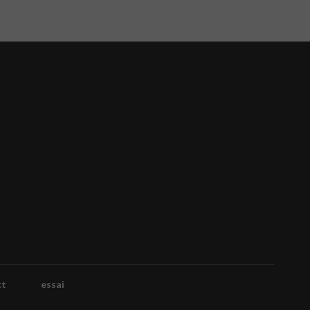
ct
essai