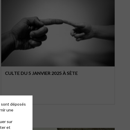
CULTE DU 5 JANVIER 2025 À SÈTE
es sont déposés
rnir une
uer sur
ter et