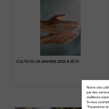
CULTE DU 26 JANVIER 2025 À SÈTE
Notre site uti
par des servic
meilleure expé
Si vous souhai
"Paramétrer le