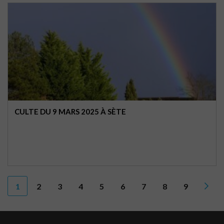
CULTE DU 9 MARS 2025 À SÈTE
1
2
3
4
5
6
7
8
9